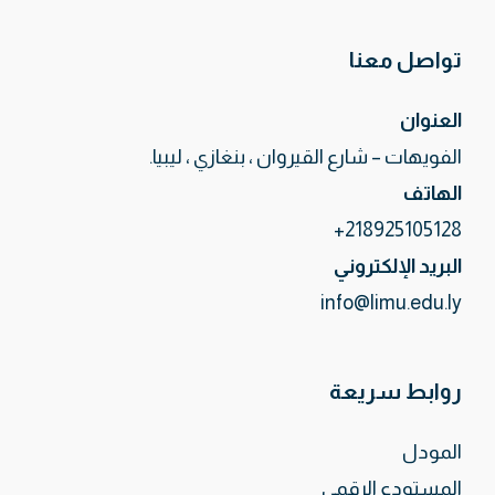
تواصل معنا
العنوان
الفويهات – شارع القيروان ، بنغازي ، ليبيا.
الهاتف
218925105128+
البريد الإلكتروني
info@limu.edu.ly
روابط سريعة
المودل
المستودع الرقمي