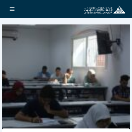
خطي
لى
لمحتوى