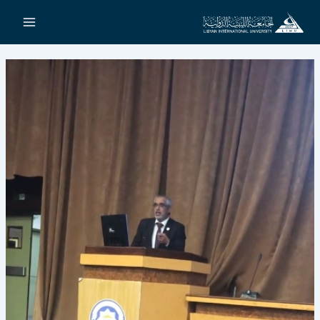
خطي
لى
لمحتوى