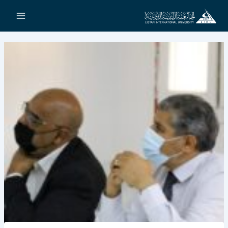
خطي
لى
لمحتوى