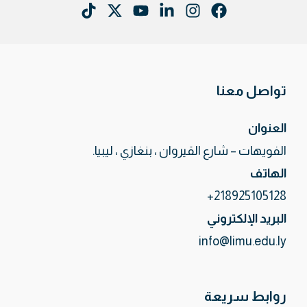
تواصل معنا
العنوان
الفويهات – شارع القيروان ، بنغازي ، ليبيا.
الهاتف
218925105128+
البريد الإلكتروني
info@limu.edu.ly
روابط سريعة