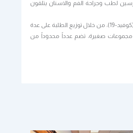
ارسين لطب وجراحة الفم والاسنان يتلقون
وقد روعي في تدريبات اليوم كما في كل التدريبات تطبيق الاجراءات الاحترازية لمكافحة جائحة كورونا (كوفيد-19)، من خلال توزيع الطلبة على عدة
 مجموعات صغيرة، تضم عدداً محدوداً من