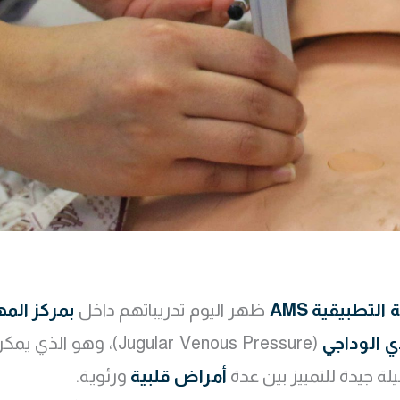
التطبيقية AMS
ظهر اليوم تدريباتهم داخل
بمركز المهارات ال
 الوداجي
(ugular Venous Pressure
ة جيدة للتمييز بين عدة
أمراض قلبية
ورئوية.