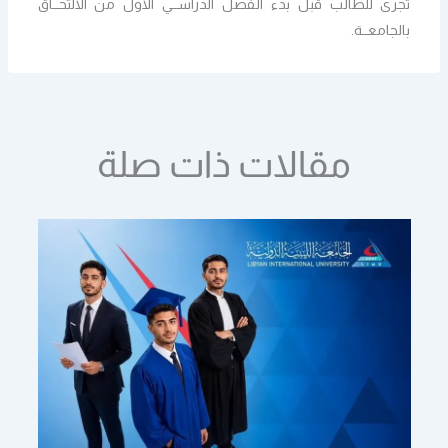
تُجرى للطالب قبل بدء الفصل الدراســي الاول من الالتحــاق
بالجامعــة.
مقالات ذات صلة