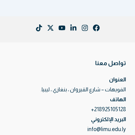
تواصل معنا
العنوان
الفويهات – شارع القيروان ، بنغازي ، ليبيا.
الهاتف
218925105128+
البريد الإلكتروني
info@limu.edu.ly