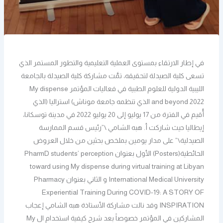
في إطار الارتقاء بمستوى العملية التعليمية والتطور المستمر الذي
تسعى كلية الصيدلة لتحقيقه، تمَّت مشاركة كلية الصيدلة بالجامعة
الليبية الدولية للعلوم الطبية في فعاليات المؤتمر My dispense
and beyond 2022 الذي تنظمه جامعة موناش) استراليا (الذي
أُقيم في الفترة من 17 يوليو إلى 20 يوليو 2022 في مدينة توسكانا،
إيطاليا حيث شاركت أ. هبه الشامي \”رئيس قسم الممارسة
الصيدلية\” على مدار يومين بملخص بحثين من خلال العروض
الحائطية(Posters) الأول بعنوان PharmD students’ perception
toward using My dispense during virtual training at Libyan
International Medical University و الثاني بعنوان Pharmacy
Experiential Training During COVID-19: A STORY OF
INSPIRATION وقد نالت مشاركة الأستاذة هبه الشامي إعجاب
المشاركين في المؤتمر خصوصاً بعد شرح كيفية استخدام ال My