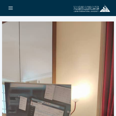
خطي
لى
لمحتوى