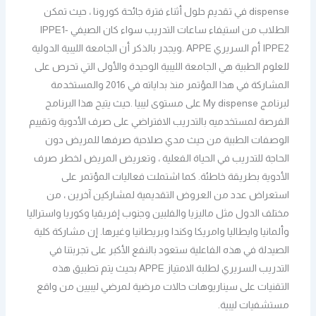
dispense في تقديم حلول أثناء فترة جائحة كورونا ، حيث تمكن
الطلاب من استيفاء ساعات التدريب سواء كان الصيفي IPPE1-
IPPE2 أم السريري APPE .ويجدر بالذكر أن الجامعة الليبية الدولية
للعلوم الطبية هي الجامعة الليبية الوحيدة والأولى التي تحرص على
المشاركة في هذا المؤتمر منذ بداياته في 2016 والمستخدمة
لبرنامج My dispense على مستوى ليبيا .حيث يتيح هذا البرنامج
الفرصة لمستخدميه بالتدريب الافتراضي على صرف الأدوية وتقييم
الوصفات الطبية من حيث مدي صلاحية صرفها للمريض دون
الحاجة للتدريب في الحياة الفعلية ، وتعريض المريض لخطر صرف
الأدوية بطريقة خاطئة. كما اشتملت فعاليات المؤتمر على
استعراض عدد من العروض التقديمية لمشاركين آخرين ، من
مختلف الدول مثل ماليزيا والفلبين وجنوب إفريقيا وكوريا واستراليا
وألمانيا وايطاليا وامريكا وكندا وبريطانيا وغيرها. إن مشاركة كلية
الصيدلة في هذه الفاعلية ستعود بالنفع الأكبر على تجربتنا في
التدريب السريري لطلبة الامتياز APPE بحيث يتم تطبيق هذه
التقنيات على سيناريوهات حالات مرضية لمرضي ليبيين من واقع
مستشفيات ليبية.