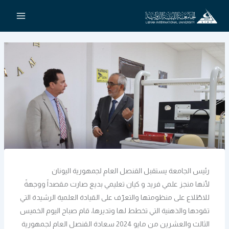
خطي
لى
لمحتوى
رئيس الجامعة يستقبل القنصل العام لجمهورية اليونان
لأنها منجز علمي فريد و كيان تعليمي بديع صارت مقصداً ووجهةً
للاطّلاع على منظومتها والتعرّف على القيادة العلمية الرشيدة التي
تقودها والذهنية التي تخطط لها وتديرها، قام صباح اليوم الخميس
الثالث والعشرين من مايو 2024 سعادة القنصل العام لجمهورية