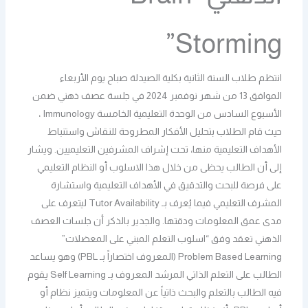
Storming”
انتظم طلاب السنة الثانية بكلية الصيدلة صباح يوم الأربعاء
الموافق 13 من شهر نوفمبر 2024 في جلسة عصف ذهني ضمن
الأسبوع السادس من الوحدة التعليمية الخامسة Immunology ،
حيث قام الطلاب بتحليل الأفكار المطروحة للنقاش واستنباط
الأهداف التعليمية منها، تحت إشراف المشرفين التعليميين. ويشار
إلى أن الطالب يحظى من خلال هذا الاسلوب أو النظام التعليمي
على فرصة للبحث والتدقيق في الأهداف التعليمية واستشارة
المشرف التعليمي فيما يُعرف بـ Tutor Availability ليتعرف على
مدى عمق المعلومات ودقتها. والجدير بالذكر أن جلسات العصف
الذهني تعقد وفق “اسلوب التعلم المبني على المعضلات”
Problem Based Learning (المعروف اختصاراً بـ PBL) وهو يساعد
الطالب على التعلم الذاتي المرشد المعروف بـ Self Learning يقوم
فيه الطالب بالتعلم والبحث ذاتياً عن المعلومات ويتميز نظام أو