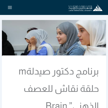
خطي
لى
لمحتوى
برنامج دكتور صيدلةm
حلقة نقاش للعصف
الذهني” Brain