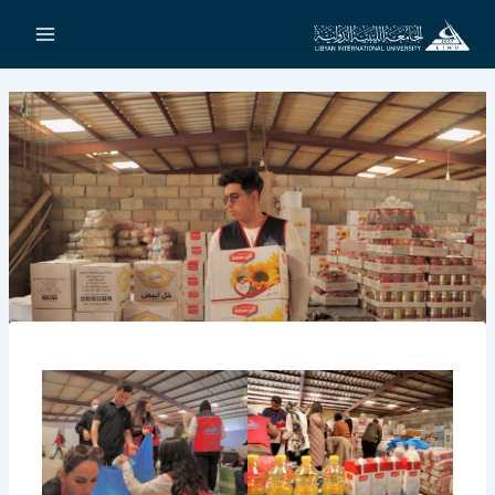
خطي
لى
لمحتوى