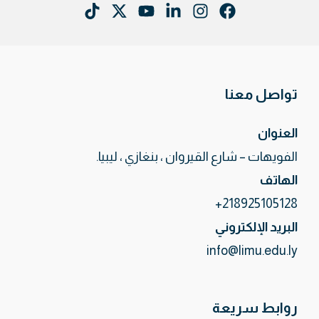
تواصل معنا
العنوان
الفويهات – شارع القيروان ، بنغازي ، ليبيا.
الهاتف
218925105128+
البريد الإلكتروني
info@limu.edu.ly
روابط سريعة