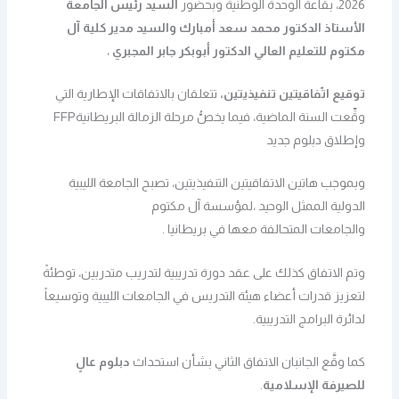
2026، بقاعة الوحدة الوطنية وبحضور
السيد رئيس الجامعة
الأستاذ الدكتور محمد سعد أمبارك والسيد مدير كلية آل
مكتوم للتعليم العالي الدكتور أبوبكر جابر المجبري
،
توقيع اتّفاقيتين تنفيذيتين،
تتعلقان بالاتفاقات الإطارية التي
وقِّعت السنة الماضية، فيما يخصُّ مرحلة الزمالة البريطانيةFFP
وإطلاق دبلوم جديد
وبموجب هاتين الاتفاقيتين التنفيذيتين، تصبح الجامعة الليبية
الدولية الممثل الوحيد ،لمؤسسة آل مكتوم
والجامعات المتحالفة معها في بريطانيا .
وتم الاتفاق كذلك على عقد دورة تدريبية لتدريب متدربين، توطئةً
لتعزيز قدرات أعضاء هيئة التدريس في الجامعات الليبية وتوسيعاً
لدائرة البرامج التدريبية.
كما وقَّع الجانبان الاتفاق الثاني بشأن استحداث
دبلوم عالٍ
للصيرفة الإسلامية
.