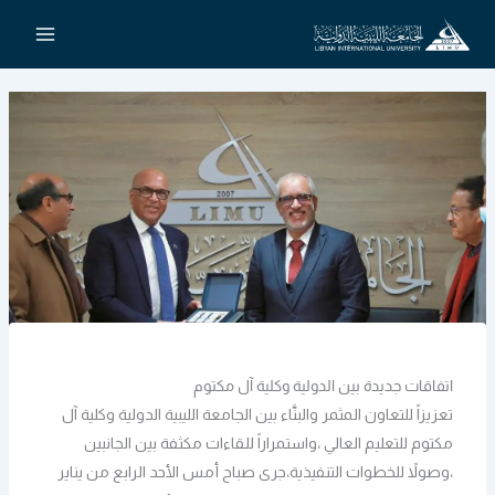
خطي
لى
لمحتوى
اتفاقات جديدة بين الدولية وكلية آل مكتوم
تعزيزاً للتعاون المثمر والبنَّاء بين الجامعة الليبية الدولية وكلية آل
مكتوم للتعليم العالي ،واستمراراً للقاءات مكثفة بين الجانبين
،وصولاً للخطوات التنفيذية،جرى صباح أمس الأحد الرابع من يناير