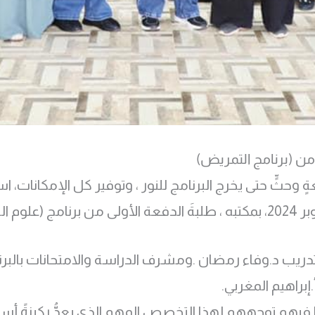
من (برنامج التمريض)
بعةٍ وحثٍّ حتى يخرج البرنامج للنور ، وتوفير كل الإمكانا
) بحضور
تدريب د.وفاء رمضان .ومشرف الدراسة والامتحانات بالبرنام
إبراهيم المغربي.
َا فيهم توجههم لهذا التخصص المهم الذي يعدُّ ركيزةً 