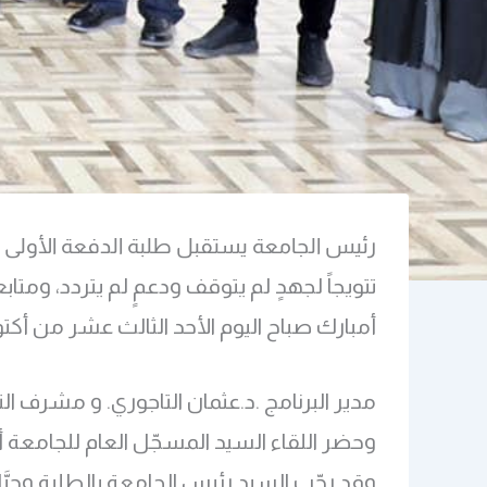
رئيس الجامعة يستقبل طلبة الدفعة الأولى 
تتويجاً لجهدٍ لم يتوقف ودعمٍ لم يتردد، ومتا
أمبارك صباح اليوم الأحد الثالث عشر من أكتوبر 2024، بمكتبه ، طلبةَ الدفعة الأولى من برنامج (علوم التمريض
مدير البرنامج .د.عثمان التاجوري. و مشرف ال
وحضر اللقاء السيد المسجّل العام للجامعة أ.
وقد رحّب السيد رئيس الجامعة بالطلبة وحيّ