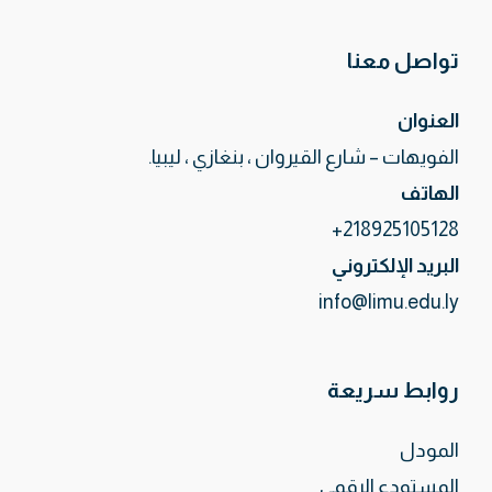
تواصل معنا
العنوان
الفويهات – شارع القيروان ، بنغازي ، ليبيا.
الهاتف
218925105128+
البريد الإلكتروني
info@limu.edu.ly
روابط سريعة
المودل
المستودع الرقمي