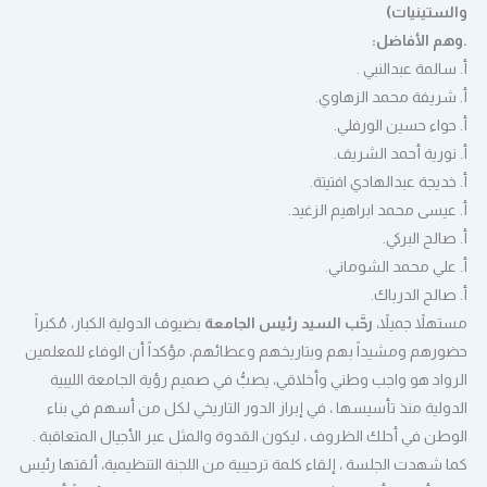
والستينيات)
.وهم الأفاضل:
أ. سالمة عبدالنبي .
أ. شريفة محمد الزهاوي.
أ. حواء حسين الورفلي.
أ. نورية أحمد الشريف.
أ. خديجة عبدالهادي افتيتة.
أ. عيسى محمد ابراهيم الزغيد.
أ. صالح البركي.
أ. علي محمد الشوماني.
أ. صالح الدرباك.
مستهلاً جميلاً،
رحَّب السيد رئيس الجامعة
بضيوف الدولية الكبار، مُكبراً
حضورهم ومشيداً بهم وبتاريخهم وعطائهم، مؤكداً أن الوفاء للمعلمين
الرواد هو واجب وطني وأخلاقي، يصبُّ في صميم رؤية الجامعة الليبية
الدولية منذ تأسيسها ، في إبراز الدور التاريخي لكل من أسهم في بناء
الوطن في أحلك الظروف ، ليكون القدوة والمثل عبر الأجيال المتعاقبة .
كما شهدت الجلسة ، إلقاء كلمة ترحيبية من اللجنة التنظيمية، ألقتها رئيس