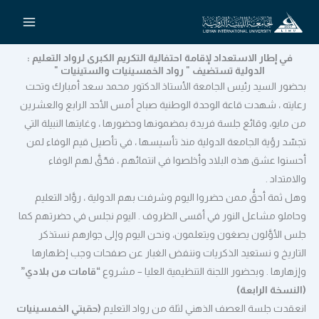
خطي
لى
لمحتوى
في إطار الاستعداد لإقامة احتفالية التكريم الكبرى لرواد التعليم :
الدولية تستضيف " رواد الخمسينيات والستينيات "
بحضور السيد رئيس الجامعة الأستاذ الدكتور محمد سعد أمبارك وتحت
رعايته ، شهدت قاعة الوحدة الوطنية صباح أمس الأحد الرابع والعشرين
من مايو، وقائع جلسة فريدة بمضمونها وحضورها ، وغايتها النبيلة التي
تجسّد رؤية الجامعة الدولية منذ تأسيسها ، في تأصيل قيم الوفاء لمن
أحسنوا عشق هذه البلاد وأخلصوا في انتمائهم ، فحّقَّ لهم الوفاء
والامتداد .
وهل ثمة أحقُّ ممن حضروا اليوم وشرفت بهم الدولية ، روَّاد التعليم
وحاملو مشاعل النور في أقسى الظروف . اليوم نجلس في حضرتهم كما
جلس الأوَّلون يصغون ويتعلمون، ونحن اليوم وإلى جوارهم نستذكر
التاريخ و نستعيد الذكريات وننفض الغبار عن صفحات وجب إظهارها
وإزهارها . وبحضور اللجنة التنظيمية العليا – مشروع
“قامات من بلادي”
(النسخة الرابعة)
انعقدت جلسة العصف الذهني لثلة من رواد التعليم
(حقبتي الخمسينيات