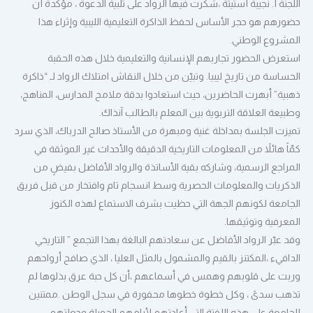
اللجنة أ. نجيبة أستيتة ،شكرت فيها الرواد على تلبية الدعوة ، مؤكدةً أن
حضورهم هو حجر الأساس لحفظ الذاكرة التعليمية الليبية وإثراء هذا
المشروع الوطني.
استعرض الحضور تجاربهم الإنسانية والتعليمية خلال هذه الحقبة
الحساسة من تاريخ ليبيا. وتبيّن من خلال النقاش امتلاك الرواد لـ “ذاكرة
ذهبية” أبهرت الحاضرين، حيث استعادوا بدقة ملامح المدارس، المناهج،
وطبيعة العلاقة التربوية بين المعلم بالطالب آنذاك.
تميزت الجلسة بمداخلة غنية ومبهرة من الأستاذ صالح الدرباك، الذي سرد
كمّاً هائلاً من المعلومات التاريخية الدقيقة والأحداث غير الموثقة في
المراجع الرسمية، وشاركه بقية الأساتذة والرواد الأفاضل بفيضٍ من
الذكريات والمعلومات الحصرية وسط انسجام تام وافتخار من قبل فريق
الجامعة لكونهم الجهة التي حظيت بشرف الاستماع لهذه الكنوز
المعرفية وتوثيقها.
وقد عبّر الرواد الأفاضل عن سعادتهم البالغة بهذا التجمع ” التاريخي
الدافيء ،المكتنز بالقيم والمشمول بالمثل العليا ، الذي صافح أرواحهم
وربت على قلوبهم وهمس في أسماعهم ،أن كل حبة عرق بذلوها لم
تذهب سدىً ، وكل خطوة خطوها محفورة في سجل الوطن .ممتنين
للجامعة على هذه اللفتة التي أعادتهم لأيامهم الجميلة وجعلتهم