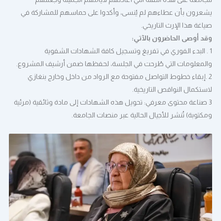
يشعرون بأن عطاءهم لم يُنسى، وأكدوا على حماسهم للمشاركة في
صياغة هذا الإرث التاريخي.
وقد أوصى الحاضرون بالآتي:
1 . البدء الفوري في تفريغ وتسجيل كافة الشهادات الشفوية
والمعلومات التي طُرحت في الجلسة، لحفظها ضمن أرشيف المشروع.
2 .إبقاء خطوط التواصل مفتوحة مع الرواد من داخل وخارج بنغازي
لاستكمال النواقص التاريخية.
3 صناعة محتوى معرفي: تحويل هذه الشهادات إلى مادة وثائقية (مرئية
ومكتوبة) تُنشر للأجيال الحالية عبر منصات الجامعة.