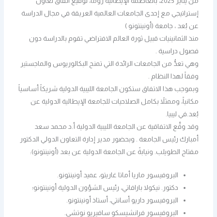
من يناير 2025، بالعاصمة الإيطالية روما، توقيع اتفاق تعاون
إستراتيجي مع إحدى الجامعات العالمية العريقة في مجال الدراسة
عن بُعد ، جامعة (أونينتونو )
منذ الثمانينيات قبيل ثورة العالم الافتراضي تقوم بالدراسة دون
فصول دراسية .
وهي تعدُّ من الجامعات الرائدة التي تمنح البكالوريوس والماجستير
وفقاً لهذا النظام .
وبموجب هذا الاتفاق ستكون الجامعة الليبية الدولية شريكاً أساسياً
مكانياً، وممثلاً بكامل الصلاحيات للجامعة الإيطالية الدولية عن
بُعد.في ليبيا.
وقد وقَّع الاتفاقية عن الجامعة الليبية الدولية أ.د محمد سعد
أمبارك رئيس الجامعة . وبحضور مدير إدارة التعاون الدولي الدكتور
مفتاح الطويلب. ونيابةً عن الجامعة الدولية عن بعد (أونينتونو):
البروفيسور ماريا أماتا غاريتو، عميد أونينتونو.
دكتور. نيكولا بارافاتي، رئيس الشؤون الدولية أونينتونو؛
البروفيسور داريو أسانتي، أستاذ أونينتونو.
البروفيسور فرانشيسكو سافيريو نوتشي.